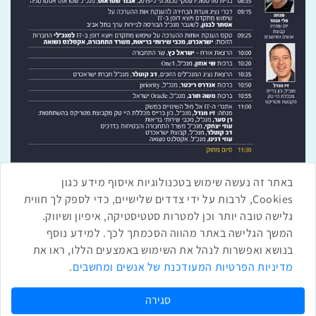
באתר זה נעשה שימוש בטכנולוגיות איסוף מידע כגון
Cookies, לרבות על ידי צדדים שלישיים, כדי לספק לך חווית
גלישה טובה יותר וכן למטרות סטטיסטיקה, איפיון ושיווק.
המשך הגלישה באתר מהווה הסכמתך לכך. למידע נוסף
בנושא ואפשרות לנהל את השימוש באמצעים הללו, ראו את
מדיניות הפרטיות המעודכנת של אנשים ומחשבים
.
שתפו ברשת
שתף בטוויטר
שתף בפייסבוק
שתף בלינקדאין
שתף בווטסאפ
שתף בטלגרם
סגירה